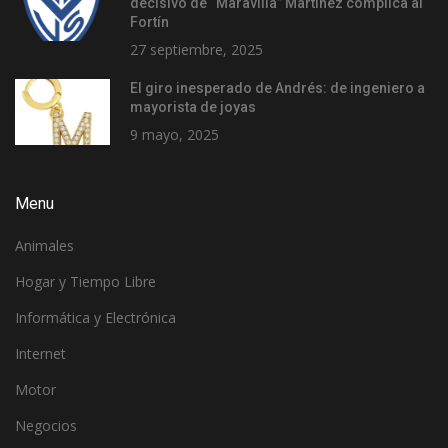
decisivo de “Maravilla” Martínez complica al
Fortín
27 septiembre, 2025
El giro inesperado de Andrés: de ingeniero a
mayorista de joyas
9 mayo, 2025
Menu
Animales
Hogar y Tiempo Libre
Informática y Electrónica
Internet
Motor
Negocios