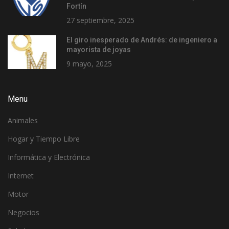
Fortín
27 septiembre, 2025
El giro inesperado de Andrés: de ingeniero a
mayorista de joyas
9 mayo, 2025
Menu
Animales
Hogar y Tiempo Libre
Informática y Electrónica
Internet
Motor
Negocios