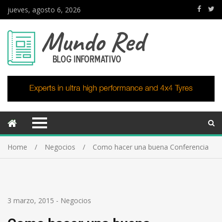
jueves, agosto 6, 2026
Home
Negocios
Como hacer una buena Conferencia
3 marzo, 2015
-
Negocios