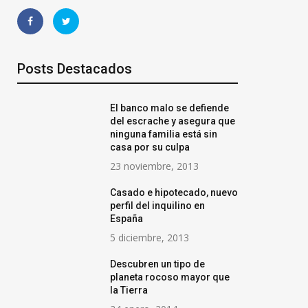
Posts Destacados
El banco malo se defiende
del escrache y asegura que
ninguna familia está sin
casa por su culpa
23 noviembre, 2013
Casado e hipotecado, nuevo
perfil del inquilino en
Parques fotovoltaicos
El giro inespera
España
impulsan la soberanía
Andrés: de ingen
5 diciembre, 2013
energética de la república
mayorista de jo
Descubren un tipo de
mexicana
9 mayo, 2025
planeta rocoso mayor que
2 marzo, 2021
la Tierra