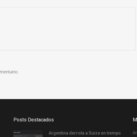
omentario.
Posts Destacados
M
A
Argentina derrota a Suiza en tiempo