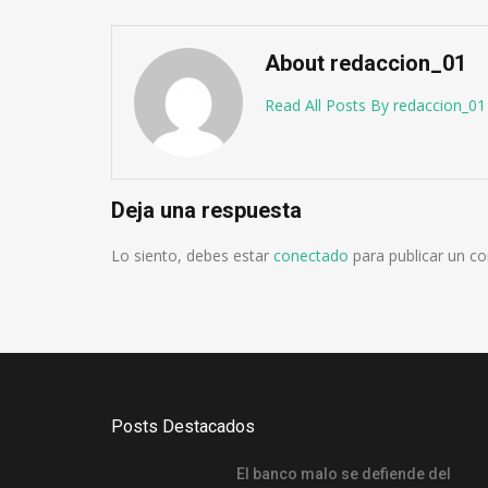
About redaccion_01
Read All Posts By redaccion_01
Deja una respuesta
Lo siento, debes estar
conectado
para publicar un c
Posts Destacados
El banco malo se defiende del