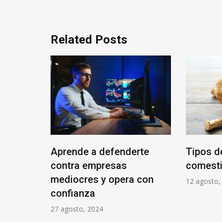
entradas
Related Posts
 de
Aprende a defenderte
Tipos d
ro a
contra empresas
comesti
s
mediocres y opera con
12 agosto,
confianza
27 agosto, 2024