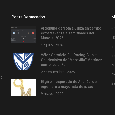
Posts Destacados
M
A
Argentina derrota a Suiza en tiempo
extra y avanza a semifinales del
H
Mundial 2026
17 julio, 2026
In
Vélez Sarsfield 0-1 Racing Club —
In
Gol decisivo de “Maravilla” Martínez
M
complica al Fortín
27 septiembre, 2025
N
so
El giro inesperado de Andrés: de
Sa
ingeniero a mayorista de joyas
9 mayo, 2025