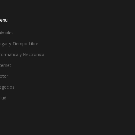
enu
nimales
ogar y Tiempo Libre
formática y Electrónica
ternet
otor
egocios
lud