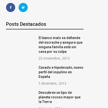
Posts Destacados
El banco malo se defiende
del escrache y asegura que
ninguna familia está sin
casa por su culpa
23 noviembre, 2013
Casado e hipotecado, nuevo
perfil del inquilino en
5 maneras en q
España
Resoomer puede
5 diciembre, 2013
que su museo d
Descubren un tipo de
con folletos re
planeta rocoso mayor que
la Tierra
exposiciones