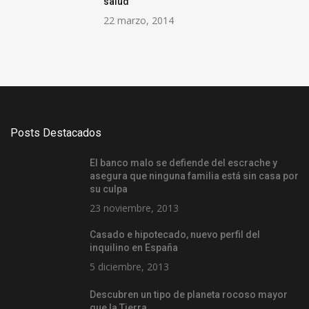
salud
22 marzo, 2014
Posts Destacados
El banco malo se defiende del escrache y
asegura que ninguna familia está sin casa por
su culpa
23 noviembre, 2013
Casado e hipotecado, nuevo perfil del
inquilino en España
5 diciembre, 2013
Descubren un tipo de planeta rocoso mayor
que la Tierra