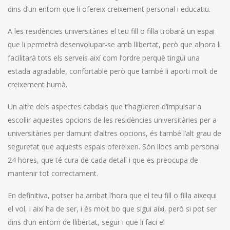
dins d’un entorn que li ofereix creixement personal i educatiu.
A les residències universitàries el teu fill o filla trobarà un espai
que li permetrà desenvolupar-se amb llibertat, però que alhora li
facilitarà tots els serveis així com l’ordre perquè tingui una
estada agradable, confortable però que també li aporti molt de
creixement humà.
Un altre dels aspectes cabdals que t’hagueren d’impulsar a
escollir aquestes opcions de les residències universitàries per a
universitàries per damunt d’altres opcions, és també l’alt grau de
seguretat que aquests espais ofereixen. Són llocs amb personal
24 hores, que té cura de cada detall i que es preocupa de
mantenir tot correctament.
En definitiva, potser ha arribat l’hora que el teu fill o filla aixequi
el vol, i així ha de ser, i és molt bo que sigui així, però si pot ser
dins d’un entorn de llibertat, segur i que li faci el