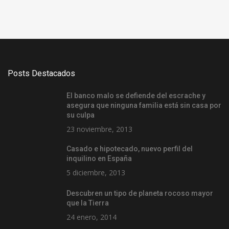
Posts Destacados
El banco malo se defiende del escrache y
asegura que ninguna familia está sin casa por
su culpa
23 noviembre, 2013
Casado e hipotecado, nuevo perfil del
inquilino en España
5 diciembre, 2013
Descubren un tipo de planeta rocoso mayor
que la Tierra
24 enero, 2014